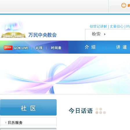
创世记讲解
|
丈量信心
|
约