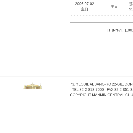
2006-07-02
那
主日
主日
9:
[1]
[Prev]
..
[100
73, YEOUIDAEBANG-RO 22-GIL, DO
- TEL 82-2-818-7000 - FAX 82-2-851-
COPYRIGHT MANMIN CENTRAL CHU