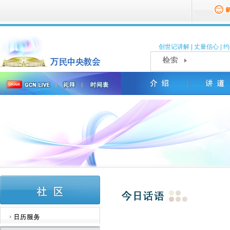
创世记讲解
|
丈量信心
|
约