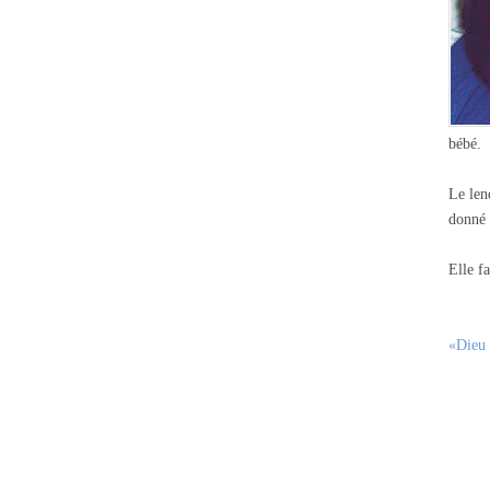
bébé.
Le len
donné 
Elle f
«Dieu 