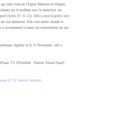
l qui était venu de l'Eglise Manmin de Daejon,
malades sur le podium avec le mouchoir sur
prié (Actes 19 :11-12). Elle a reçu la prière avec
sur son abdomen. Elle s'est sentie chaude et
le a recommencé à sentir les mouvements de son
rdiaque régulier et le 11 Novembre, elle a
s d'Isaac TV (Président : Pasteur Anwal Pazal)
(Psaume 62:12 Version Semeur).