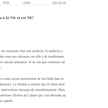
8759
2012-02-19
T
| DATE
 à la Vie et est Né!
est retournée chez son médecin, le médecin a
t des tests aux ultrasons sur elle à de nombreuses
vec aucune pulsation. Je ne sais pas comment sur
»
'a senti aucun mouvement de son bébé dans le
ultrasons. Le résultat a montré que le fœtus était
ne intervention chirurgicale immédiatement. Mais
 Guérisons Divines de Lahore qui s'est déroulée au
re opérée.