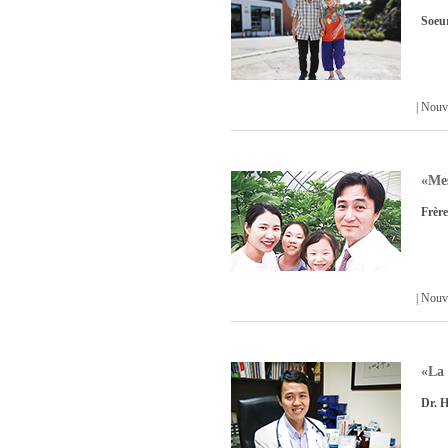
Soeu
| Nou
«Mes
Frèr
| Nou
«La 
Dr. 