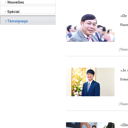
«De 
Past
| Nou
«Je 
Frèr
| Nou
«Die