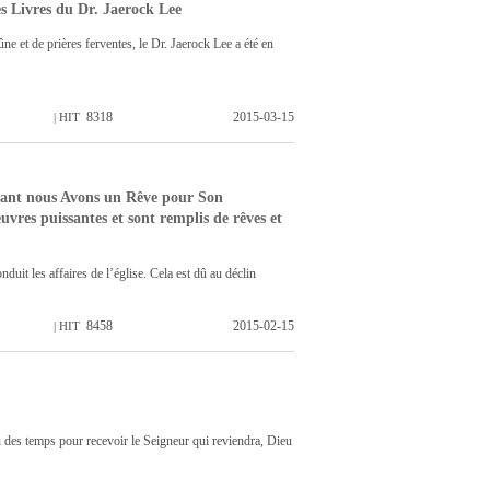
s Livres du Dr. Jaerock Lee
e et de prières ferventes, le Dr. Jaerock Lee a été en
8318
2015-03-15
| HIT
nant nous Avons un Rêve pour Son
res puissantes et sont remplis de rêves et
nduit les affaires de l’église. Cela est dû au déclin
8458
2015-02-15
| HIT
n des temps pour recevoir le Seigneur qui reviendra, Dieu