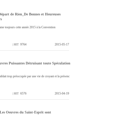
Départ de Rien_De Bonnes et Heureuses
rs
me toujours cette année 2015 à la Convention
9764
2015-05-17
| HIT
vres Puissantes Détruisant toute Spéculation
lait trop préoccupée par une vie de croyant et la présenc
6576
2015-04-19
| HIT
Les Oeuvres du Saint-Esprit sont