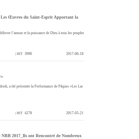
 Les Œuvres du Saint-Esprit Apportant la
livrer l’amour et la puissance de Dieu à tous les peuples
3990
2017-06-18
| HIT
r»
ndredi, a été présentée la Performance de Pâques «Les Lar
4278
2017-05-21
| HIT
de NRB 2017_Ils ont Rencontré de Nombreux