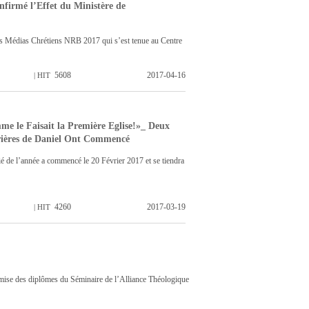
nfirmé l’Effet du Ministère de
des Médias Chrétiens NRB 2017 qui s’est tenue au Centre
5608
2017-04-16
| HIT
me le Faisait la Première Eglise!»_ Deux
Prières de Daniel Ont Commencé
é de l’année a commencé le 20 Février 2017 et se tiendra
4260
2017-03-19
| HIT
emise des diplômes du Séminaire de l’Alliance Théologique