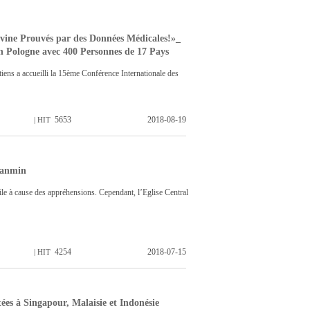
ivine Prouvés par des Données Médicales!»_
 Pologne avec 400 Personnes de 17 Pays
ens a accueilli la 15ème Conférence Internationale des
5653
2018-08-19
| HIT
Manmin
le à cause des appréhensions. Cependant, l’Eglise Central
4254
2018-07-15
| HIT
es à Singapour, Malaisie et Indonésie