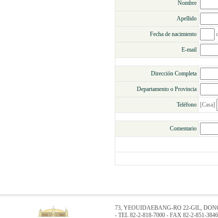
Nombre
Apellido
Fecha de nacimiento
d
E-mail
Dirección Completa
Departamento o Provincia
Teléfono
[Casa]
Comentario
73, YEOUIDAEBANG-RO 22-GIL, DO
- TEL 82-2-818-7000 - FAX 82-2-851-3846