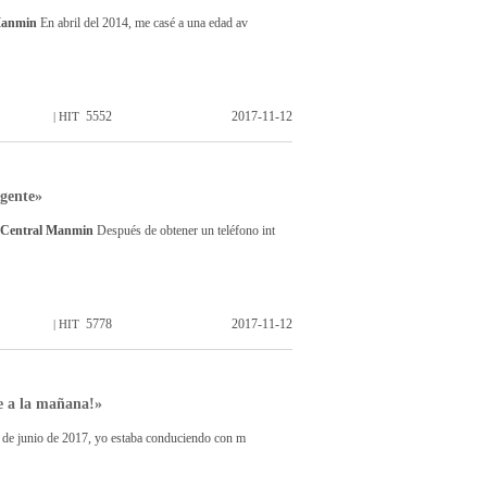
 Manmin
En abril del 2014, me casé a una edad av
5552
2017-11-12
| HIT
igente»
a Central Manmin
Después de obtener un teléfono int
5778
2017-11-12
| HIT
he a la mañana!»
 de junio de 2017, yo estaba conduciendo con m