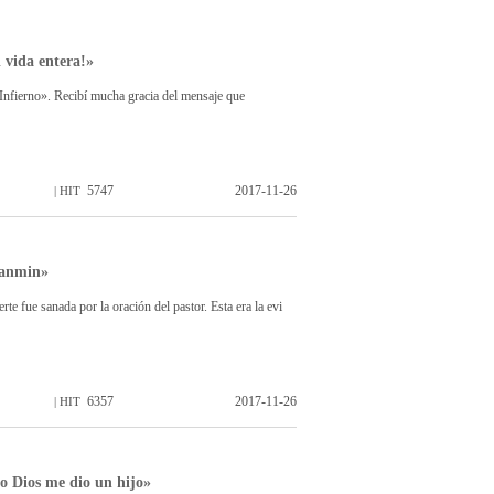
 vida entera!»
Infierno». Recibí mucha gracia del mensaje que
5747
2017-11-26
| HIT
 Manmin»
te fue sanada por la oración del pastor. Esta era la evi
6357
2017-11-26
| HIT
o Dios me dio un hijo»