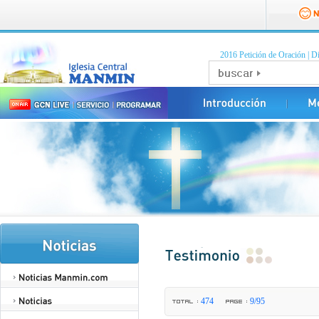
2016 Petición de Oración
|
Di
474
9/95