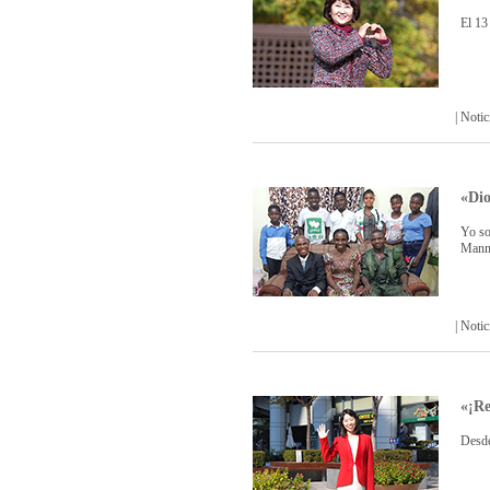
El 13
| Not
«Dio
Yo so
Manm
| Not
«¡Re
Desde