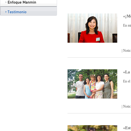
«¡Me
En mi
| Not
«La 
En el
| Not
«Est