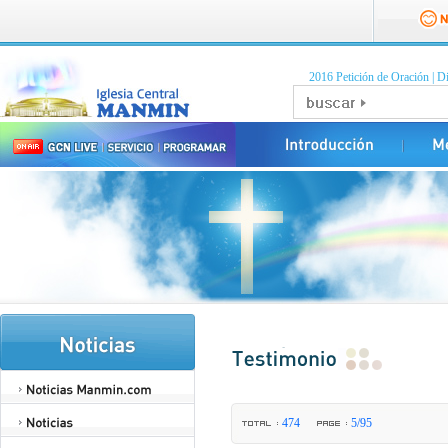
2016 Petición de Oración
|
Di
474
5/95