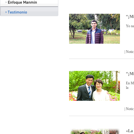
“¡Mi
Yo na
| Not
“¡Mi
En Ma
la
| Not
«La 