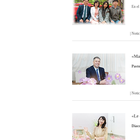
En el
| Not
«Man
Pasto
| Not
«Le 
Diac