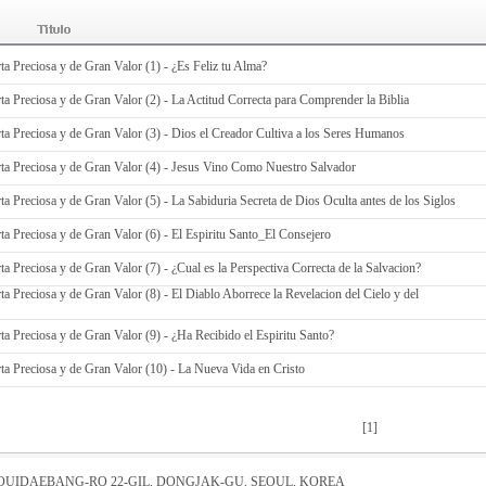
a Preciosa y de Gran Valor (1) - ¿Es Feliz tu Alma?
a Preciosa y de Gran Valor (2) - La Actitud Correcta para Comprender la Biblia
ta Preciosa y de Gran Valor (3) - Dios el Creador Cultiva a los Seres Humanos
ta Preciosa y de Gran Valor (4) - Jesus Vino Como Nuestro Salvador
a Preciosa y de Gran Valor (5) - La Sabiduria Secreta de Dios Oculta antes de los Siglos
a Preciosa y de Gran Valor (6) - El Espiritu Santo_El Consejero
a Preciosa y de Gran Valor (7) - ¿Cual es la Perspectiva Correcta de la Salvacion?
a Preciosa y de Gran Valor (8) - El Diablo Aborrece la Revelacion del Cielo y del
a Preciosa y de Gran Valor (9) - ¿Ha Recibido el Espiritu Santo?
ta Preciosa y de Gran Valor (10) - La Nueva Vida en Cristo
[1]
EOUIDAEBANG-RO 22-GIL, DONGJAK-GU, SEOUL, KOREA