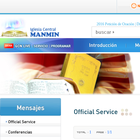
2016 Petición de Oración
|
Di
1
1/1