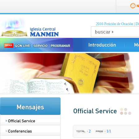
2016 Petición de Oración
|
Di
2
1/1