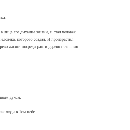
ека.
л в лице его дыхание жизни, и стал человек
еловека, которого создал. И произрастил
ерево жизни посреди рая, и дерево познания
живым духом.
как люди в 1ом небе.