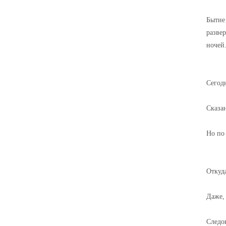
Бытие 
развер
ночей
Сегод
Сказан
Но по 
Откуд
Даже, 
Следов