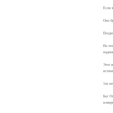
Если в
Оно бу
Поздн
На это
надею
Этот 
истин
1ое не
Бог О
измер