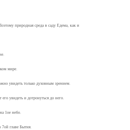
Поэтому природная среда в саду Едема, как и
ие.
ском мире.
ожно увидеть только духовным зрением.
т его увидеть и дотронуться до него.
на 1ое небо.
в 7ой главе Бытия.