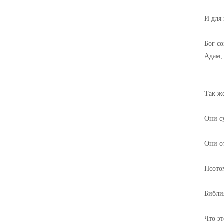
И для 
Бог со
Адам,
Так ж
Они с
Они о
Поэтом
Библи
Что эт