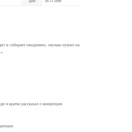
Дата
30-11-2008
дит и собирает ежедневно, сколько нужно на
.»
ди я кратко рассказал о концепции
нцепции.