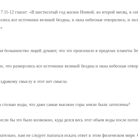
7:11-12 гласит: «В шестисотый год жизни Ноевой, во второй месяц, в се
злись все источники великой бездны, и окна небесные отворились; и ли
.»
ня большинство людей думают, что это произошло в пределах планеты Зе
о, что разверзлись все источники великой бездны и окна небесные отво
здравому смыслу в этот нет смысла.
а столько воды, что даже самые высокие горы земли были затоплены?
если бы это было возможно, куда делся весь этот объем воды после пото
ательно, нам не следует пытаться искать ответ в этом физическом мире. 