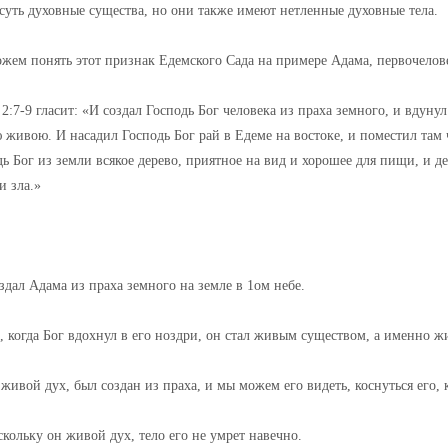
суть духовные существа, но они также имеют нетленные духовные тела.
жем понять этот признак Едемского Сада на примере Адама, первочелов
2:7-9 гласит: «И создал Господь Бог человека из праха земного, и вдуну
живою. И насадил Господь Бог рай в Едеме на востоке, и поместил там ч
ь Бог из земли всякое дерево, приятное на вид и хорошее для пищи, и д
и зла.»
здал Адама из праха земного на земле в 1ом небе.
, когда Бог вдохнул в его ноздри, он стал живым существом, а именно 
живой дух, был создан из праха, и мы можем его видеть, коснуться его, 
кольку он живой дух, тело его не умрет навечно.