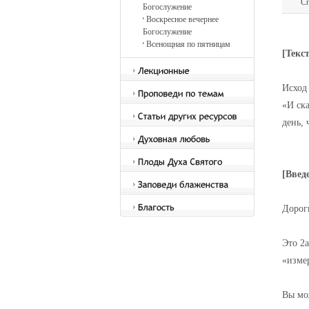
Сп
Богослужение
Воскресное вечернее
Богослужение
Всенощная по пятницам
[Текс
Исход 
«И ска
день, 
[Введ
Дороги
Это 2
«изме
Вы мо