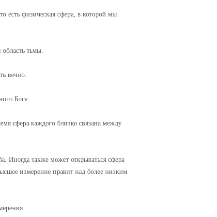
 то есть физическая сфера, в которой мы
и область тьмы.
ть вечно.
ного Бога.
время сфера каждого близко связана между
ба. Иногда также может открываться сфера
 высшее измерение правит над более низким
мерения.