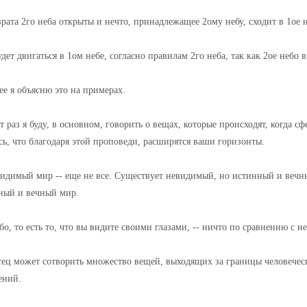
рата 2го неба открыты и нечто, принадлежащее 2ому небу, сходит в 1ое 
дет двигаться в 1ом небе, согласно правилам 2го неба, так как 2ое небо 
ее я объясню это на примерах.
т раз я буду, в основном, говорить о вещах, которые происходят, когда сф
сь, что благодаря этой проповеди, расширятся ваши горизонты.
видимый мир -- еще не все. Существует невидимый, но истинный и вечны
ный и вечный мир.
бо, то есть то, что вы видите своими глазами, -- ничто по сравнению с 
тец может сотворить множество вещей, выходящих за границы человечес
ений.