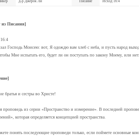
икер
д-р Джерок Ли
Писание
Исход 16:4
т из Писания]
16:4
зал Господь Моисею: вот, Я одождю вам хлеб с неба, и пусть народ выхо
чтобы Мне испытать его, будет ли он поступать по закону Моему, или нет
ение]
е братья и сестры во Христе!
ая проповедь из серии «Пространство и измерение». В последней пропове
рений», которая определяется концепцией пространства.
жете понять последующие проповеди только, если поймете основные ко