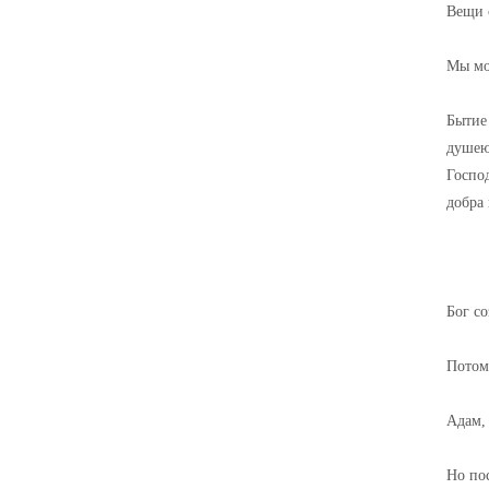
Вещи 
Мы мо
Бытие 
душею 
Господ
добра 
Бог со
Потом
Адам, 
Но пос