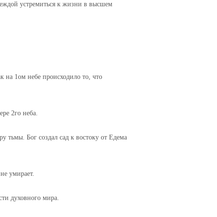
деждой устремиться к жизни в высшем
ак на 1ом небе происходило то, что
ере 2го неба.
у тьмы. Бог создал сад к востоку от Едема
не умирает.
асти духовного мира.