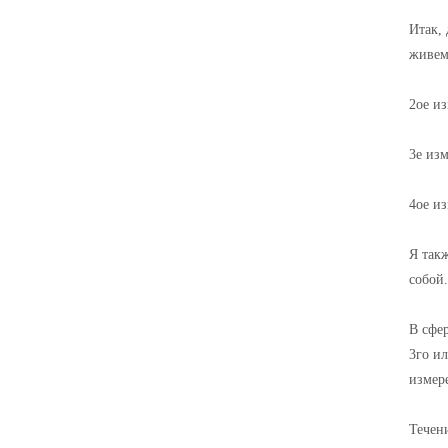
Итак, 
живем
2ое из
3е изм
4ое из
Я такж
собой.
В сфер
3го ил
измер
Течен