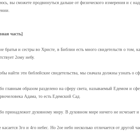
еюсь, вы сможете продвинуться дальше от физического измерения и с на
ении.
вная часть]
е братья и сестры во Христе, в Библии есть много свидетельств о том, к
тствует 2ому небу.
обы найти эти библейские свидетельства, мы сначала должны узнать о сф
бо главным образом разделено на сферу света, называемый Едемом и сфер
рвочеловека Адама, то есть Едемский Сад.
ебо принадлежит духовному миру. В духовном мире ничего не исчезает и 
 касается 3го и 4го небес. Но 2ое небо несколько отличается от другой ч