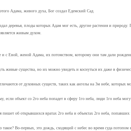
этого Адама, живого духа, Бог создал Едемский Сад.
здал деревья, плоды которых Адам мог есть, другие растения и природу. 
 является живым духом.
е и с Евой, женой Адама, их потомством, которому они там дали рожден
уть живые существа, но их можно увидеть и коснуться их даже в физиче
тличаются от духовных существ, таких как ангелы на 3м небе, которых м
у, если объект со 2го неба попадет в сферу 1го неба, люди 1го неба могу
я пишет об открывшихся вратах 2го неба и объектах 2го неба, попавших 
о такое? Во-первых, это дождь, сходящий с небес во время суда потопом 