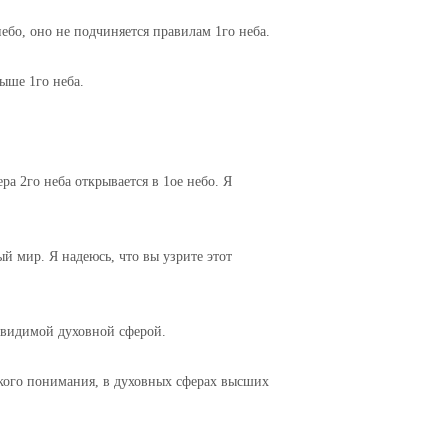
небо, оно не подчиняется правилам 1го неба.
выше 1го неба.
ера 2го неба открывается в 1ое небо. Я
й мир. Я надеюсь, что вы узрите этот
невидимой духовной сферой.
кого понимания, в духовных сферах высших