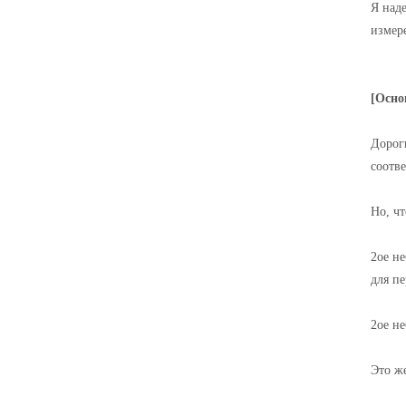
Я над
измер
[Осно
Дороги
соотве
Но, чт
2ое не
для пе
2ое н
Это же