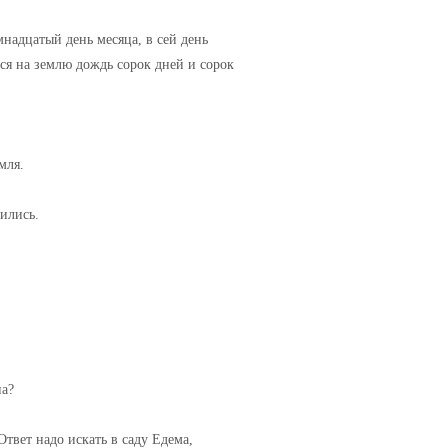
мнадцатый день месяца, в сей день
лся на землю дождь сорок дней и сорок
мля.
рились.
па?
Ответ надо искать в саду Едема,