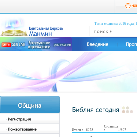
Темы молитвы 2016 годa
|
Страница
Итоги :
6278
:
1/897