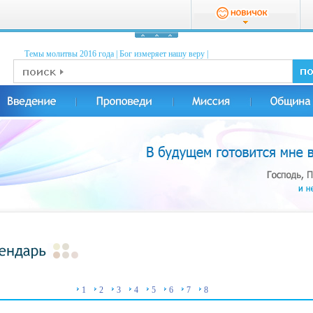
Темы молитвы 2016 годa
|
Бог измеряет нашу веру
|
1
2
3
4
5
6
7
8