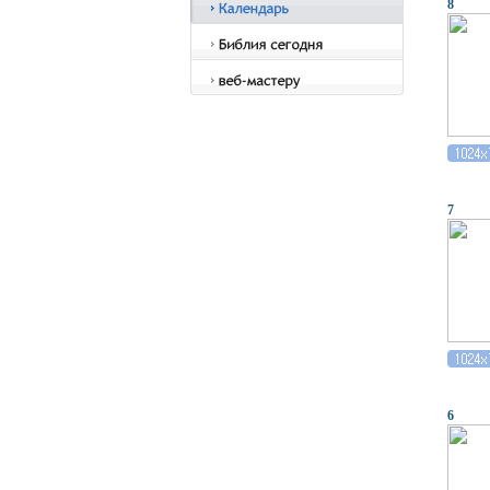
8
7
6