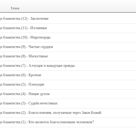
и блаженства (12) - Заключение
и блаженства (11) - Изгнанные
и блаженства (10) - Миротворцы
и блаженства (9) - Чистые сердцем
и блаженства (8) - Милостивые
ди блаженства (7) - Алчущие и жаждущие правды
и блаженства (6) - Кроткие
и блаженства (5) - Плачущие
и блаженства (4) - Нищие духом
и блаженства (3) - Судьба нечестивых
и блаженства (2) - Благословения, получаемые через Закон Божий
и блаженства (1) - Кто является благословенным человеком?