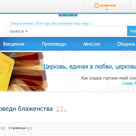
Темы молитвы 2016 годa
|
Бог измеряет нашу веру
|
12
1/1