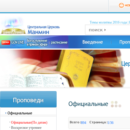
Темы молитвы 2016 годa
|
Официальные(По датам)
894
1/36
Воскресное утреннее