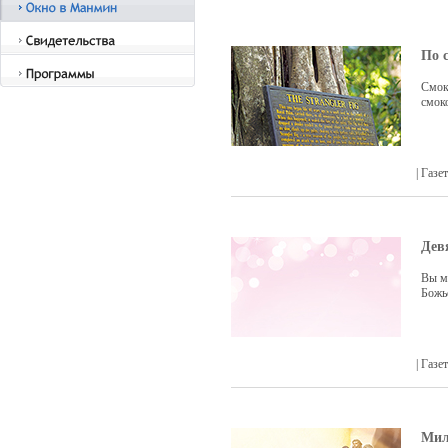
По 
Смок
смок
| Газ
Дев
Вы мо
Божь
| Газ
Мил