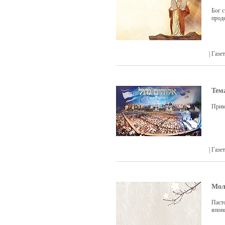
Бог с
прод
| Газ
Тем
Приме
| Газ
Мол
Паст
япон