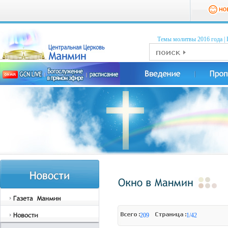
Темы молитвы 2016 годa
|
209
1/42