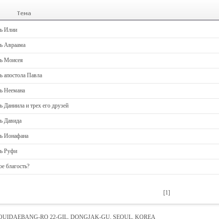
ть Илии
ть Авраама
ть Моисея
ь апостола Павла
ть Неемана
ь Даниила и трех его друзей
ь Давида
ть Ионафана
ть Руфи
ое благость?
[1]
EOUIDAEBANG-RO 22-GIL, DONGJAK-GU, SEOUL, KOREA