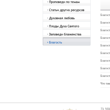
Благос
Благос
Благос
Благост
Благос
Благост
Благост
Благос
Благос
Что так
73, Y