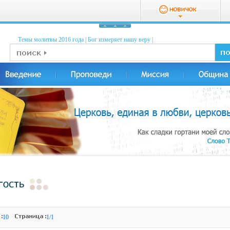
Темы молитвы 2016 годa
|
Бог измеряет нашу веру
|
10
1/1