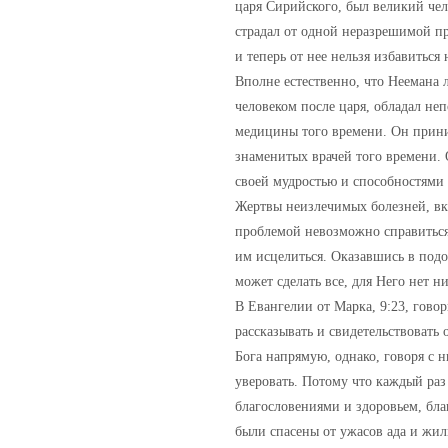
царя Сирийского, был великий че
страдал от одной неразрешимой пр
и теперь от нее нельзя избавитьс
Вполне естественно, что Неемана 
человеком после царя, обладал не
медицины того времени. Он прини
знаменитых врачей того времени. 
своей мудростью и способностями 
Жертвы неизлечимых болезней, вкл
проблемой невозможно справиться,
им исцелиться. Оказавшись в подо
может сделать все, для Него нет 
В Евангелии от Марка, 9:23, гово
рассказывать и свидетельствовать
Бога напрямую, однако, говоря с
уверовать. Потому что каждый раз
благословениями и здоровьем, бла
были спасены от ужасов ада и жил