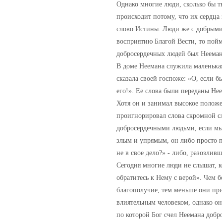
Однако многие люди, сколько бы т
происходит потому, что их сердца
слово Истины. Люди же с добрыми
восприятию Благой Вести, то пойм
добросердечных людей был Нееман
В доме Неемана служила маленькая
сказала своей госпоже: «О, если б
его!». Ее слова были переданы Не
Хотя он и занимал высокое положе
проигнорировал слова скромной слу
добросердечными людьми, если мы 
злым и упрямым, он либо просто п
не в свое дело?» - либо, разозлив
Сегодня многие люди не слышат, 
обратитесь к Нему с верой». Чем 
благополучие, тем меньше они пр
влиятельным человеком, однако о
по которой Бог счел Неемана добр