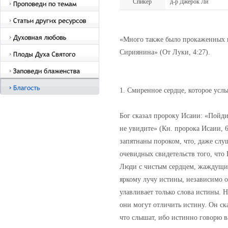
Спикер
д-р Джерок Ли
«Много также было прокаженных в
Сириянина» (От Луки, 4:27).
1. Смиренное сердце, которое усл
Бог сказал пророку Исаии: «Пойди 
не увидите» (Кн. пророка Исаии, 6:
запятнаны пороком, что, даже слу
очевидных свидетельств того, что
Люди с чистым сердцем, жаждущие 
яркому лучу истины, независимо от
улавливает только слова истины. 
они могут отличить истину. Он ск
что слышат, ибо истинно говорю в