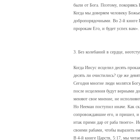
были от Бога. Поэтому, покоряясь
Когда мы доверяем человеку Божьем
добропорядочными. Во 2-й книге Па
пророкам Его, и будет успех вам».
3. Без колебаний в сердце, неотст
Когда Иисус исцелил десять прока
десять ли очистились? где же девят
Сегодня многие люди молятся Богу
после исцеления будут верными до
меняют свое мнение, не исполняю
Но Нееман поступил иначе. Как ска
сопровождавшие его, и пришел, и ст
итак прими дар от раба твоего». И
своими рабами, чтобы выразить ем
В 4-й книге Царств, 5:17, мы читае