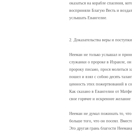
оказаться на корабле спасения, к
восприняли Благую Весть и воздал
услышать Евангелие.
2. Доказательства веры и поступк
Нееман не только услышал и принял
служанки о пророке в Израиле, он 
пророку письмо, прося молиться за
пошел и взял с собою десять талан
ценность этих пожертвований в со
Как сказано в Евангелии от Матфе
свое горячее и искреннее желание
Нееман не думал пожинать то, что
больше того, что он посеял. Вмес
Это другая грань благости Нееман