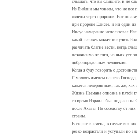
слышать, что вы слышите, и не сл
Из Библии мы узнаем, что не все 
явлены через пророков. Вот почем
при пророке Елисее, и ни один из
Иисус намеренно использовал Неем
какой человек может получить Бож
различать благие вести, когда слы
независимо от того, из чьих уст о
добропорядочным человеком.
Когда я буду говорить о достоинст
Я молюсь именем нашего Господа, 
кажется невероятным, так же, как
Жизнь Неемана описана в пятой гл
то время Израиль был поделен на 
после Ахавы. По соседству от них
страны.
В старые времена, в случае возни
резко возрастали и уступали по зн