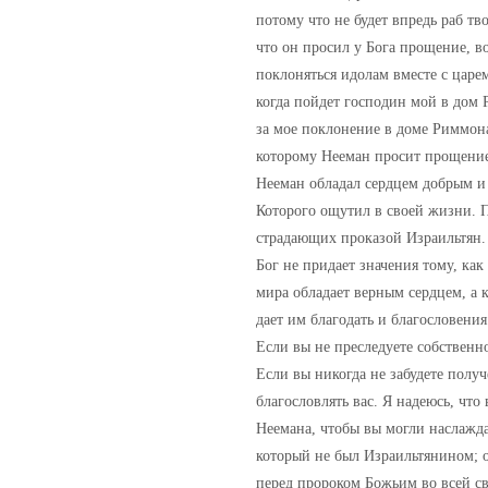
потому что не будет впредь раб 
что он просил у Бога прощение, во
поклоняться идолам вместе с царем
когда пойдет господин мой в дом 
за мое поклонение в доме Риммона
которому Нееман просит прощени
Нееман обладал сердцем добрым и 
Которого ощутил в своей жизни. По
страдающих проказой Израильтян.
Бог не придает значения тому, как
мира обладает верным сердцем, а 
дает им благодать и благословения
Если вы не преследуете собственн
Если вы никогда не забудете полу
благословлять вас. Я надеюсь, чт
Неемана, чтобы вы могли наслаждат
который не был Израильтянином; о
перед пророком Божьим во всей св