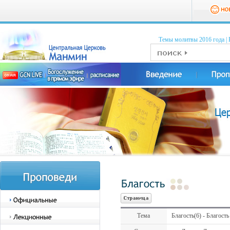
Темы молитвы 2016 годa
|
Тема
Благость(6) - Благость