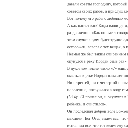
давали советы господину, который
советом своих рабов, а прислушал
Вот почему его рабы с любовью мо
А как насчет вас? Когда ваши дети
раздраженно: «Как он смеет говори
этом случае людям будет трудно сд
осторожен, говоря о тех вещах, о 
Нееман же был таким смиренным и 
окунулся в реку Иордан семь раз -
В духовном плане число «7» олице
омыться в реке Иордан означает п
Ни с третьей, ни с четвертой поп
повелению, погружался в воду сем
(5:14): «И пошел он, и окунулся в
ребенка, и очистился».
Он последовал доброй воле Божьей
мыслями. Бог Отец видел все, что
исполнил все, что тот велел ему с