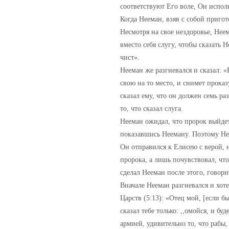
соответствуют Его воле, Он испол
Когда Нееман, взяв с собой приго
Несмотря на свое нездоровье, Нее
вместо себя слугу, чтобы сказать 
чист».
Нееман же разгневался и сказал: «
свою на то место, и снимет проказ
сказал ему, что он должен семь ра
то, что сказал слуга.
Нееман ожидал, что пророк выйдет 
показавшись Нееману. Поэтому Не
Он отправился к Елисею с верой, 
пророка, а лишь почувствовал, что
сделал Нееман после этого, говор
Вначале Нееман разгневался и хоте
Царств (5:13): «Отец мой, [если бы
сказал тебе только: ,,омойся, и б
армией, удивительно то, что рабы,