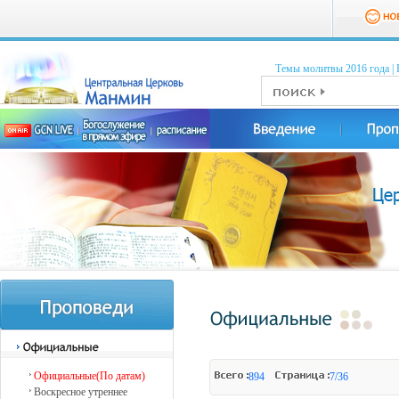
Темы молитвы 2016 годa
|
Официальные(По датам)
894
7/36
Воскресное утреннее