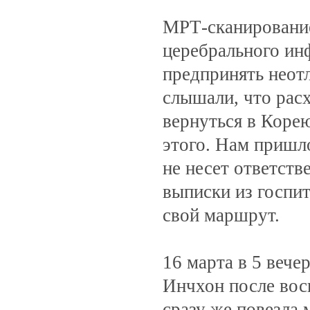
МРТ-сканирование
церебрального ин
предпринять неот
слышали, что рас
вернуться в Корею
этого. Нам пришло
не несет ответств
выписки из госпи
свой маршрут.
16 марта в 5 веч
Инчхон после вос
сразу же повезла 