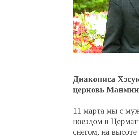
Диакониса Хэсук 
церковь Манми
11 марта мы с му
поездом в Цермат
снегом, на высоте