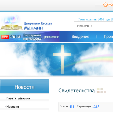
Темы молитвы 2016 годa
|
434
10/87