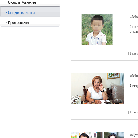
«Мо
2 ок
стали
| Газ
«Мн
Сест
| Газ
«Ду