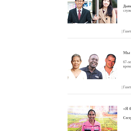
Дьяк
служ
| Газ
Мы 
67-л
врем
| Газ
«Я 
Сест