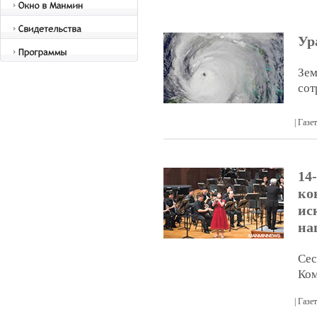
Ур
Зем
сот
| Газ
14
ко
ис
на
Сес
Ком
| Газ