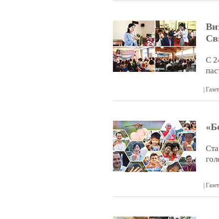
Ви
Св
С 2
пас
| Газ
«Б
Ста
гол
| Газ