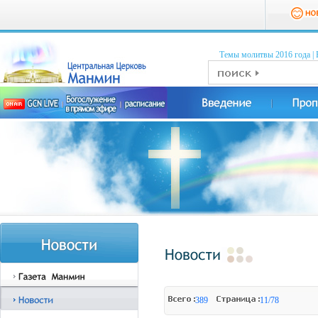
Темы молитвы 2016 годa
|
389
11/78