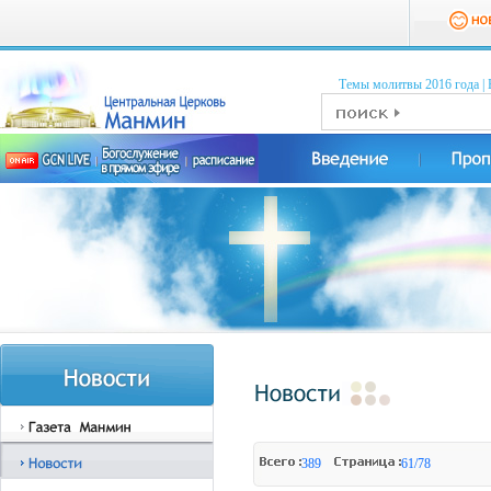
Темы молитвы 2016 годa
|
389
61/78