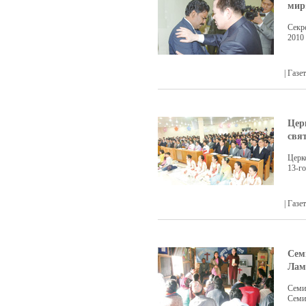
мир
Секр
2010 
| Газ
Цер
свя
Церко
13-г
| Газ
Сем
Лам
Семин
Семи