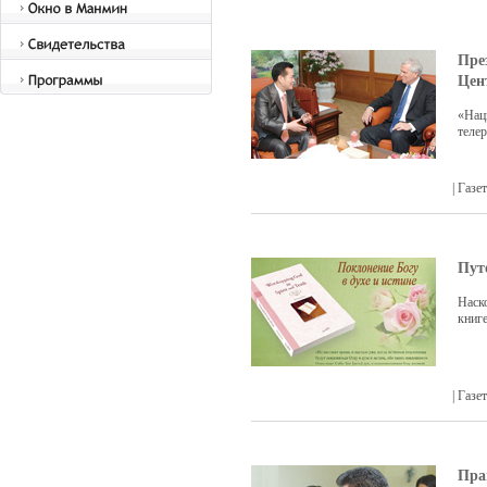
Пре
Цен
«Нац
теле
| Газ
Пут
Наск
книг
| Газ
Пра