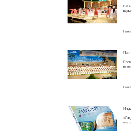
В 8 в
церк
| Газ
Пас
Паст
на не
| Газ
Изд
«Сле
мест