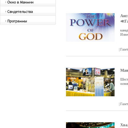
Анг
≪Г
кана
Изве
| Газ
Ман
Шест
осно
| Газ
Хва