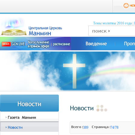
Темы молитвы 2016 годa
|
389
74/78