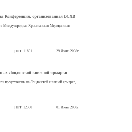
ая Конференция, организованная ВСХВ
 5-я Международная Христианская Медицинская
11601
29 Июнь 2008г.
| HIT
ринах Лондонской книжной ярмарки
ыли представлены на Лондонской книжной ярмарке,
12380
01 Июнь 2008г.
| HIT