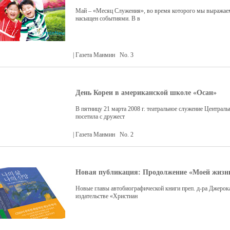
Май – «Месяц Служения», во время которого мы выражае
насыщен событиями. В в
| Газета Манмин No. 3
День Кореи в американской школе «Осан»
В пятницу 21 марта 2008 г. театральное служение Централ
посетила с дружест
| Газета Манмин No. 2
Новая публикация: Продолжение «Моей жизни
Новые главы автобиографической книги преп. д-ра Джерока
издательстве «Христиан