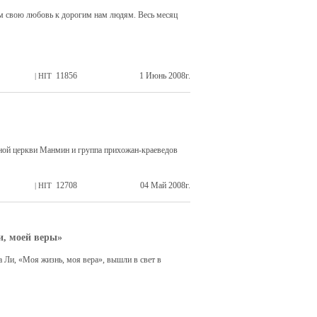
м свою любовь к дорогим нам людям. Весь месяц
11856
1 Июнь 2008г.
| HIT
ьной церкви Манмин и группа прихожан-краеведов
12708
04 Май 2008г.
| HIT
, моей веры»
 Ли, «Моя жизнь, моя вера», вышли в свет в