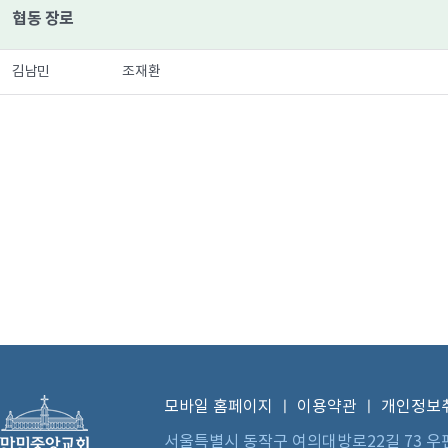
협동 장로
김남민 조재환
모바일 홈페이지
ㅣ
이용약관
ㅣ
개인정보
서울특별시 동작구 여의대방로22길 73 우편번호 0