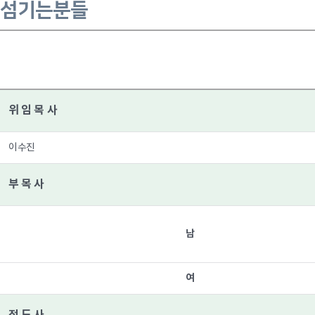
섬기는분들
위 임 목 사
이수진
부 목 사
남
여
전 도 사