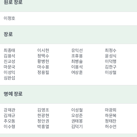
원로 장로
이정호
장로
최종태 이시헌 유익선 최정수 
김용석 정택수 조휴용 윤성식 
진교성 황병헌 최병술 이덕행 
마문국 마수용 이용석 김한구 
이성익 정용필 여상훈 이상철 
심완섭
명예 장로
강재관 김영조 이성철 마광희 
김재규 한광현 오성준 하문복 
추오동 정안권 권태봉 정태찬 
이수형 박흥열 김덕기 허수언 