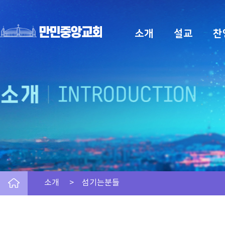
소개
설교
찬
소개 > 섬기는분들