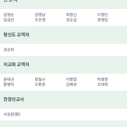
김영순 권영남 최영신 이영인 
임금선 조은영 강순길 정영임 문순
평신도 교역자
권순희
지교회 교역자
문태규 정철수 이행엽 박흥영 
황병덕 오환준 김혜경 조대희 
찬양선교사
서승원(평)