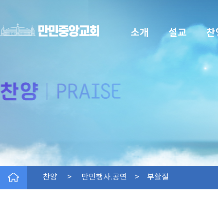
소개
설교
찬
찬양 > 만민행사.공연 > 부활절