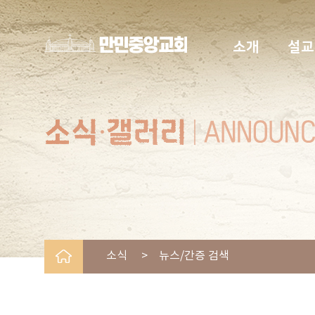
소개
설교
소식 > 뉴스/간증 검색