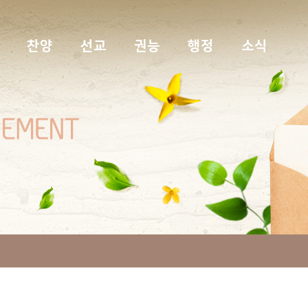
찬양
선교
권능
행정
소식