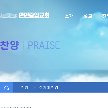
소개
설교
찬
찬양 > 성가대 찬양