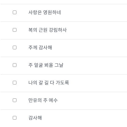
사랑은 영원하네
복의 근원 강림하사
주께 감사해
주 얼굴 뵈올 그날
나의 갈 길 다 가도록
만유의 주 예수
감사해