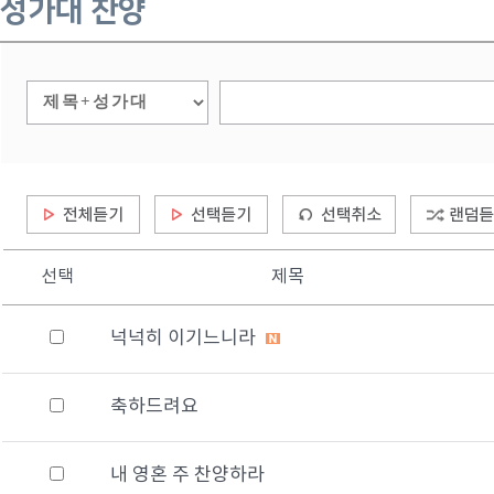
성가대 찬양
선택
제목
넉넉히 이기느니라
축하드려요
내 영혼 주 찬양하라