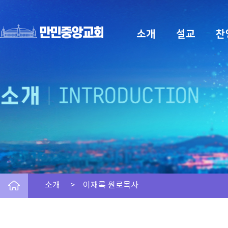
소개
설교
찬
소개 > 이재록 원로목사