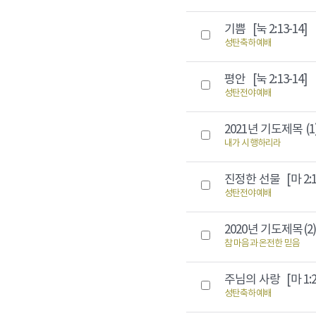
기쁨
[눅 2:13-14]
성탄축하예배
평안
[눅 2:13-14]
성탄전야예배
2021년 기도제목 (
내가 시행하리라
진정한 선물
[마 2:
성탄전야예배
2020년 기도제목(2
참 마음과 온전한 믿음
주님의 사랑
[마 1:2
성탄축하예배