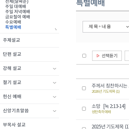
특별예배
전체(날짜순)
주일 대예배
주일 저녁예배
금요철야 예배
수요예배
특별예배
주제설교
단편 설교
강해 설교
절기 설교
주께서 칭찬하시는 교
2026년 기도제목 (1)
헌신 예배
소망
[눅 2:13-14]
신앙기초말씀
성탄축하예배
부목사 설교
2025년 기도제목 (