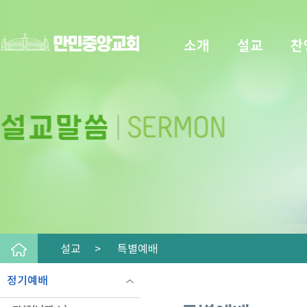
소개
설교
찬
설교 >
특별예배
정기예배