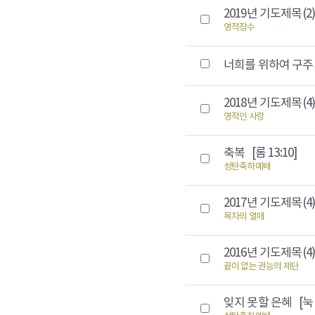
2019년 기도제목(2
영적장수
너희를 위하여 구
2018년 기도제목(4
영적인 사랑
축복
[롬 13:10]
성탄축하예배
2017년 기도제목(4
목자의 열매
2016년 기도제목(4
끝이 없는 권능의 제단
잊지 못할 은혜
[눅 