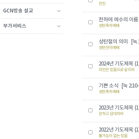
전진
GCN방송 설교
천하에 예수의 이
부가서비스
성탄축하예배
성탄절의 의미
[눅 
성탄전야예배
2024년 기도제목 (
의인은 믿음으로 살리라
기쁜 소식
[눅 2:10-
성탄축하예배
2023년 기도제목 (
강하고 담대하라
2022년 기도제목 (
불가능이 없는 믿음