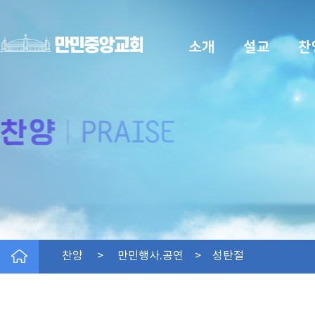
소개
설교
찬
찬양 > 만민행사.공연 > 성탄절