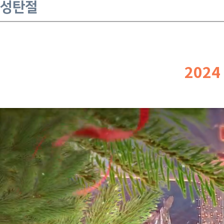
성탄절
202