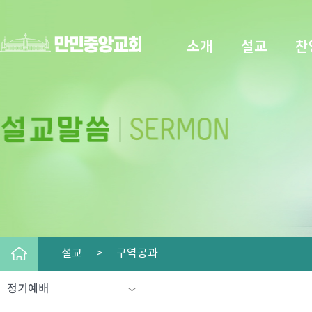
소개
설교
찬
설교 >
구역공과
정기예배