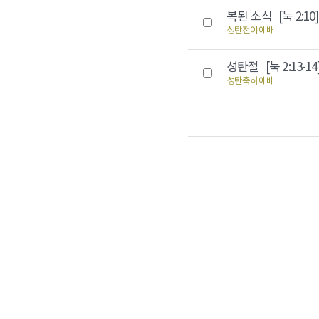
복된 소식
[눅 2:10]
성탄전야예배
성탄절
[눅 2:13-14
성탄축하예배