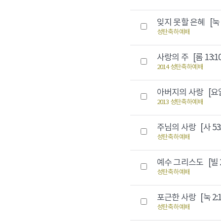
잊지 못할 은혜
[눅 
성탄축하예배
사랑의 주
[롬 13:1
2014 성탄축하예배
아버지의 사랑
[요일
2013 성탄축하예배
주님의 사랑
[사 53
성탄축하예배
예수 그리스도
[빌 
성탄축하예배
포근한 사랑
[눅 2:
성탄축하예배