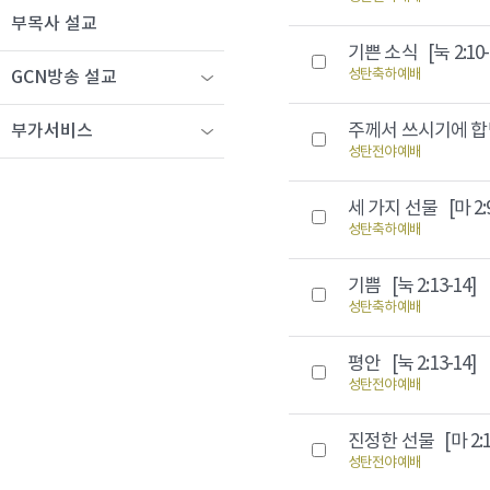
부목사 설교
기쁜 소식
[눅 2:10-
성탄축하예배
GCN방송 설교
주께서 쓰시기에 
부가서비스
성탄전야예배
세 가지 선물
[마 2:
성탄축하예배
기쁨
[눅 2:13-14]
성탄축하예배
평안
[눅 2:13-14]
성탄전야예배
진정한 선물
[마 2:
성탄전야예배