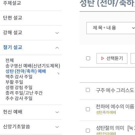
성탄 (전야/축하
주제설교
단편 설교
강해 설교
절기 설교
전체
송구영신 예배(신년기도제목)
성탄 (전야/축하) 예배
맥추 감사 주일
부활 주일
성령 강림 주일
구주 예수 그리스
종려 주일/고난 주간
추수 감사 주일
천하에 예수의 이
헌신 예배
성탄축하예배
신앙기초말씀
성탄절의 의미
[눅 
성탄전야예배