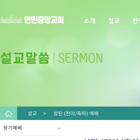
소개
설교
찬
설교 >
성탄 (전야/축하) 예배
정기예배