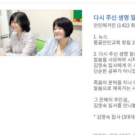
다시 주신 생명 
만민매거진 (1422 회
1. 뉴스
몽골만민교회 창립 2
2. 다시 주신 생명 
말씀을 사모하여 시
김영숙 집사에게 이 
단순한 공부가 아니
죽음의 문턱을 지나 
말씀으로 채워가는 
그 은혜의 주인공,
김영숙 집사를 만나
* 김영숙 집사 (3대대