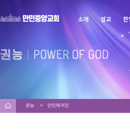
소개
설교
찬
권능 > 만민매거진