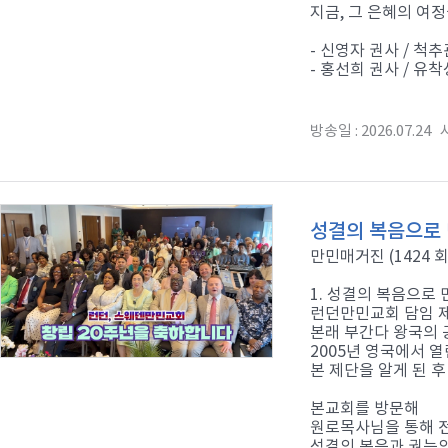
지금, 그 은혜의 여
- 신영자 권사 / 척
- 홍선희 권사 / 유
방송일 : 2026.07.24 시
성결의 복음으로 
만민매거진 (1424 회
1. 성결의 복음으로 
런던만민교회 담임 
본래 부간다 왕국의
2005년 영국에서 
본 제단을 알게 된 후
본교회를 방문해
원로목사님을 통해 
성결의 복음과 권능