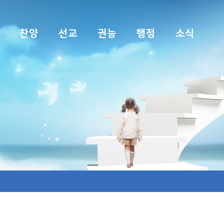
찬양
선교
권능
행정
소식