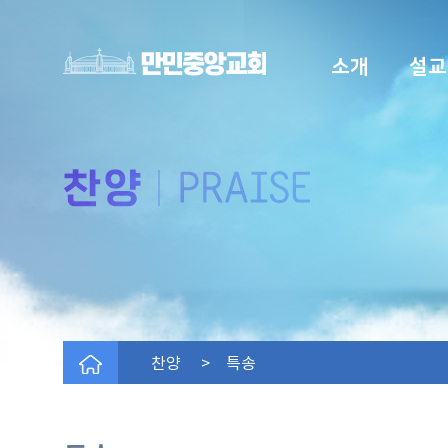
소개
설교
찬양 > 특송