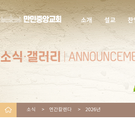
소개
설교
찬
소식 > 연간칼렌다 > 2026년