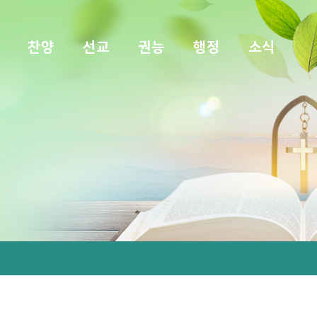
찬양
선교
권능
행정
소식