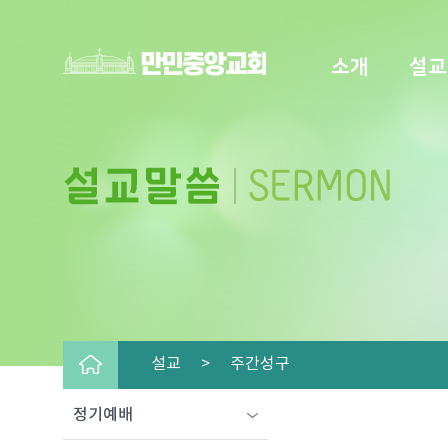
소개
설교
설교 >
주간성구
정기예배