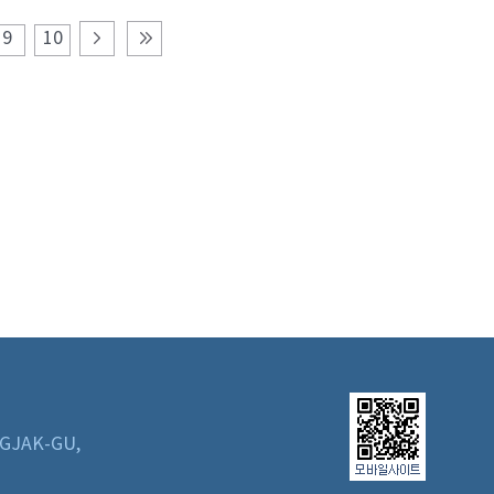
9
10
GJAK-GU,