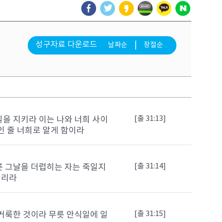
성구자료 다운로드
|
날짜순
장절순
[출 31:13]
을 지키라 이는 나와 너희 사이
인 줄 너희로 알게 함이라
[출 31:14]
릇 그날을 더럽히는 자는 죽일지
지리라
[출 31:15]
거룩한 것이라 무릇 안식일에 일