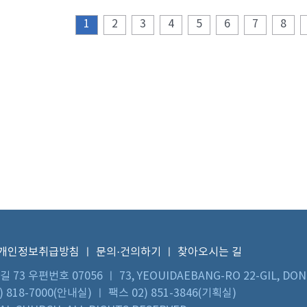
1
2
3
4
5
6
7
8
개인정보취급방침
ㅣ
문의·건의하기
ㅣ
찾아오시는 길
우편번호 07056 ㅣ 73, YEOUIDAEBANG-RO 22-GIL, DON
 818-7000(안내실) ㅣ 팩스 02) 851-3846(기획실)