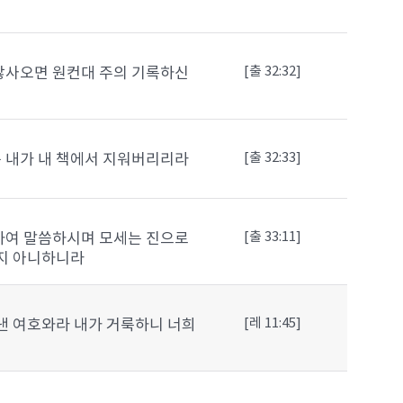
[출 32:32]
않사오면 원컨대 주의 기록하신
[출 32:33]
 내가 내 책에서 지워버리리라
[출 33:11]
하여 말씀하시며 모세는 진으로
나지 아니하니라
[레 11:45]
낸 여호와라 내가 거룩하니 너희