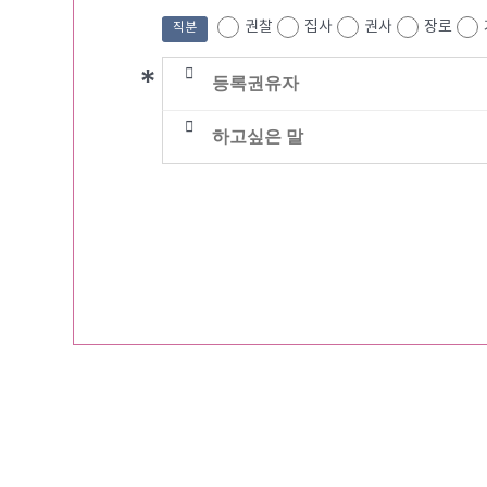
권찰
집사
권사
장로
직분