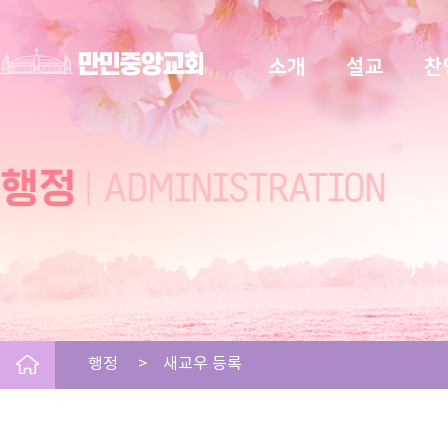
소개
설교
찬
행정 > 새교우 등록