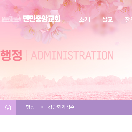
소개
설교
찬
행정 > 강단헌화접수