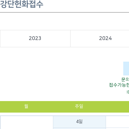
강단헌화접수
2023
2024
문의
접수가능한
월
주일
4일