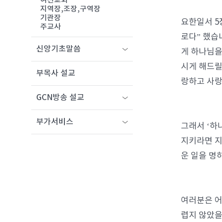
여선교회
지역장,조장,구역장
기관장
요한일서 5
주교사
로다” 했습
신앙기초말씀
게 하나님을
시게 해드릴
부목사 설교
랑하고 사랑
GCN방송 설교
부가서비스
그래서 ‘하
지키라면 지
운 일을 명
여러분은 어
렵지 않았을