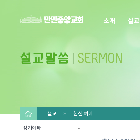
소개
설교
설교 >
헌신 예배
정기예배