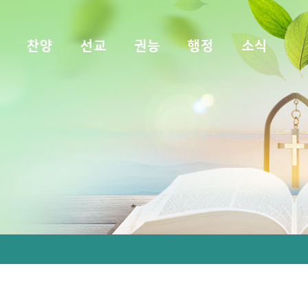
찬양
선교
권능
행정
소식