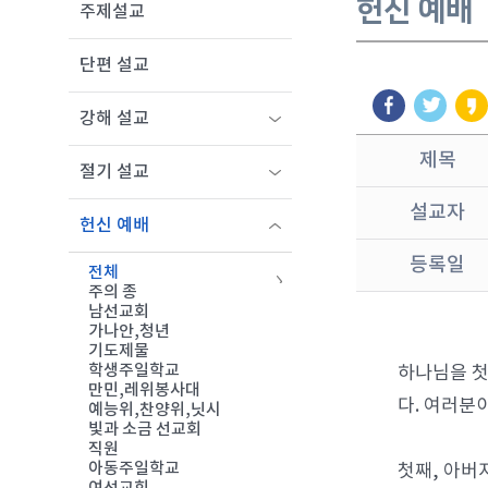
헌신 예배
주제설교
단편 설교
강해 설교
제목
절기 설교
설교자
헌신 예배
등록일
전체
주의 종
남선교회
가나안,청년
기도제물
학생주일학교
하나님을 첫
만민,레위봉사대
다. 여러분
예능위,찬양위,닛시
빛과 소금 선교회
직원
아동주일학교
첫째, 아버