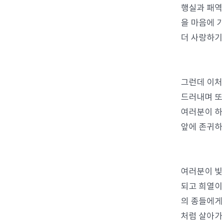
행실과 패역
을 마음에 
더 사랑하기
그런데 이처
드러내며 또
여러분이 하
앞에 존귀하
여러분이 빛
되고 희열이
의 종들에게
처럼 살아가