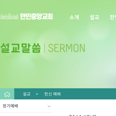
소개
설교
찬
설교 >
헌신 예배
정기예배