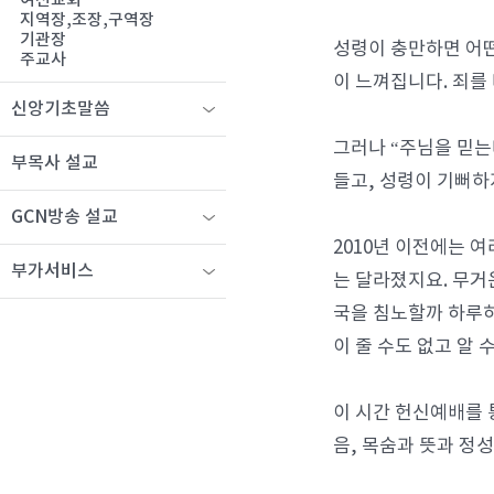
여선교회
지역장,조장,구역장
기관장
성령이 충만하면 어떤
주교사
이 느껴집니다. 죄를
신앙기초말씀
그러나 “주님을 믿는
부목사 설교
들고, 성령이 기뻐하
GCN방송 설교
2010년 이전에는 
부가서비스
는 달라졌지요. 무거
국을 침노할까 하루하
이 줄 수도 없고 알
이 시간 헌신예배를 
음, 목숨과 뜻과 정