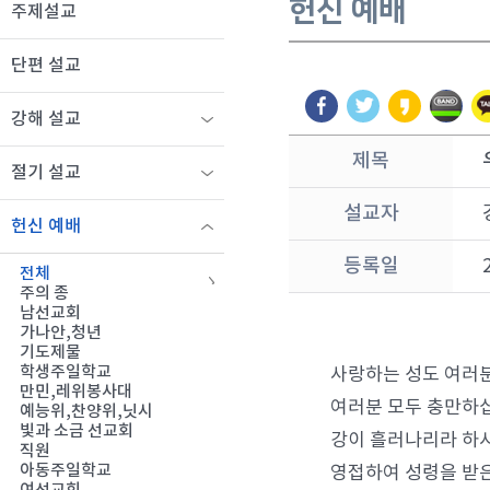
헌신 예배
주제설교
단편 설교
강해 설교
제목
절기 설교
설교자
헌신 예배
등록일
전체
주의 종
남선교회
가나안,청년
기도제물
학생주일학교
사랑하는 성도 여러분
만민,레위봉사대
여러분 모두 충만하십
예능위,찬양위,닛시
빛과 소금 선교회
강이 흘러나리라 하시
직원
아동주일학교
영접하여 성령을 받은