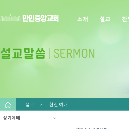
소개
설교
찬
설교 >
헌신 예배
정기예배