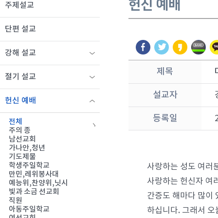
헌신 예배
주제설교
단편 설교
강해 설교
제목
절기 설교
설교자
헌신 예배
등록일
전체
주의 종
남선교회
가나안,청년
기도제물
학생주일학교
사랑하는 성도 여러분
만민,레위봉사대
사랑하는 헌신자 여러
예능위,찬양위,닛시
빛과 소금 선교회
간증도 해마다 많이 
직원
아동주일학교
하십니다. 그래서 오