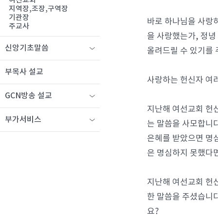
여선교회
지역장,조장,구역장
기관장
바로 하나님을 사랑하
주교사
을 사랑했는가, 정녕
신앙기초말씀
올려드릴 수 있기를 
부목사 설교
사랑하는 헌신자 여러
GCN방송 설교
지난해 여선교회 헌
부가서비스
는 말씀을 사모합니다
은혜를 받았으면 명심
은 명심하지 못했다면
지난해 여선교회 헌신
한 말씀을 주셨습니다
요?