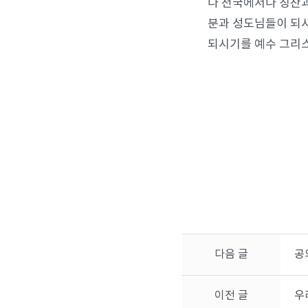
나 천국에서나 칭찬과
분과 성도님들이 되시
되시기를 예수 그리
다음 글
공
이전 글
우