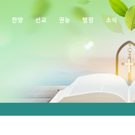
찬양
선교
권능
행정
소식