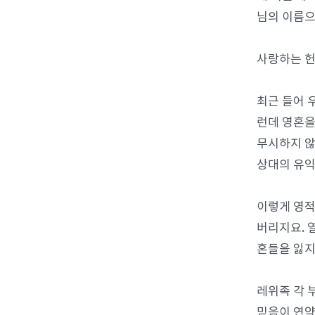
님의 이름으
사랑하는 헌
최근 들어 
런데 영혼을
무시하지 않
상대의 유익
이렇게 영적
버리지요. 
혼들을 잃지
레위족 각 
믿음이 연약