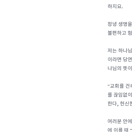
하지요.
정녕 생명을
불편하고 험
저는 하나님
이라면 당연
나님의 뜻이
“교회를 건
를 끊임없이
한다, 헌신
여러분 안에
에 이를 때