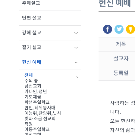
헌신 예배
주제설교
단편 설교
강해 설교
제목
절기 설교
설교자
헌신 예배
등록일
전체
주의 종
남선교회
가나안,청년
기도제물
학생주일학교
사랑하는 성
만민,레위봉사대
니다.
예능위,찬양위,닛시
빛과 소금 선교회
오늘 헌신하
직원
아동주일학교
자신의 삶과