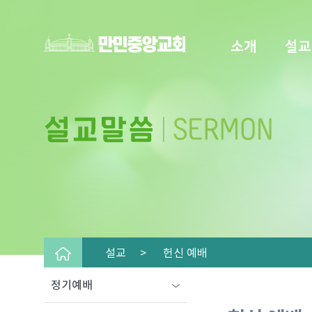
소개
설교
설교 >
헌신 예배
정기예배