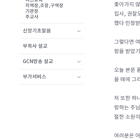
여선교회
좇아가지 않
지역장,조장,구역장
기관장
집사, 권찰
주교사
했다 인정받
신앙기초말씀
그렇다면 여
부목사 설교
랑을 받았기
GCN방송 설교
오늘 본문 
부가서비스
을 때에 그
저 또한 하
랑하는 주님
절한 소원이
여러분은 어