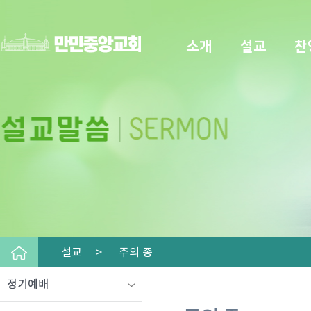
소개
설교
찬
설교 >
주의 종
정기예배