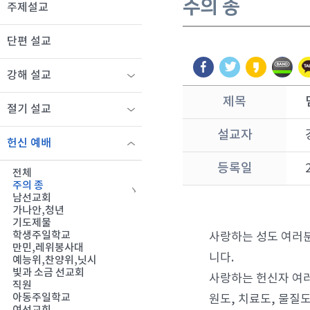
주의 종
주제설교
단편 설교
강해 설교
제목
절기 설교
설교자
헌신 예배
등록일
전체
주의 종
남선교회
가나안,청년
기도제물
학생주일학교
사랑하는 성도 여러분
만민,레위봉사대
니다.
예능위,찬양위,닛시
빛과 소금 선교회
사랑하는 헌신자 여러
직원
아동주일학교
원도, 치료도, 물질도