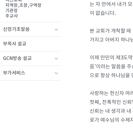
여선교회
는 자 안에서 내가 
지역장,조장,구역장
기관장
이 없습니다.
주교사
신앙기초말씀
본 교회가 개척할 때
가지고 아버지 하나님
부목사 설교
이제 만민의 제3도약
GCN방송 설교
음'이라는 말씀을 주
부가서비스
으로 항상 하나님을 
사랑하는 헌신자 여러
첫째, 전폭적인 신뢰
신뢰는 내 생각과 내
로가 예수님의 수제자