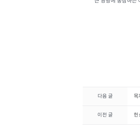
큰 영광에 동참하는 
다음 글
목
이전 글
헌