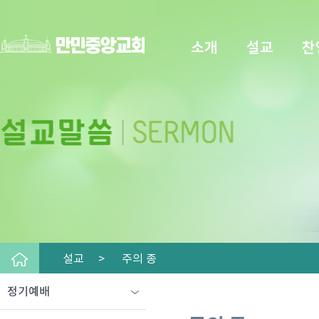
소개
설교
찬
설교 >
주의 종
정기예배