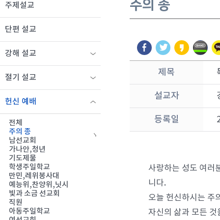
주의 종
주제설교
단편 설교
강해 설교
제목
절기 설교
설교자
헌신 예배
등록일
전체
주의 종
남선교회
가나안,청년
기도제물
학생주일학교
사랑하는 성도 여러분
만민,레위봉사대
니다.
예능위,찬양위,닛시
빛과 소금 선교회
오늘 헌신하시는 주의
직원
아동주일학교
자신의 삶과 모든 것