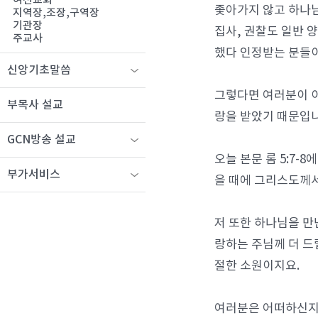
여선교회
좇아가지 않고 하나님
지역장,조장,구역장
기관장
집사, 권찰도 일반 
주교사
했다 인정받는 분들이
신앙기초말씀
그렇다면 여러분이 이
부목사 설교
랑을 받았기 때문입니
GCN방송 설교
오늘 본문 롬 5:7-
부가서비스
을 때에 그리스도께
저 또한 하나님을 만
랑하는 주님께 더 드
절한 소원이지요.
여러분은 어떠하신지요