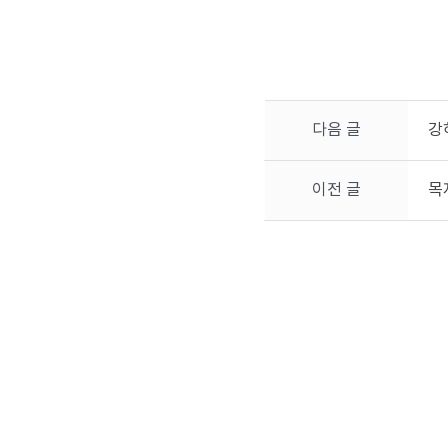
다음 글
강
이전 글
목